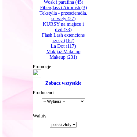
Wosk i parafina
(45)
Fiberglass i Airbrush
(3)
Tekstylia - przescieradła,
serwety
(27)
KURSY na miejscu i
dvd
(33)
Flash Lash extencions
rzęsy
(162)
La Dot
(117)
Makijaż Make up
Makeup
(231)
Promocje
Zobacz wszystkie
Producenci
Waluty