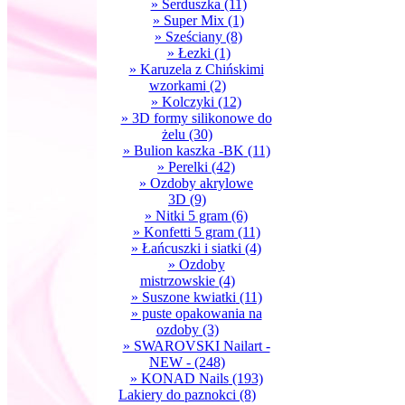
» Serduszka
(11)
» Super Mix
(1)
» Sześciany
(8)
» Łezki
(1)
» Karuzela z Chińskimi
wzorkami
(2)
» Kolczyki
(12)
» 3D formy silikonowe do
żelu
(30)
» Bulion kaszka -BK
(11)
» Perelki
(42)
» Ozdoby akrylowe
3D
(9)
» Nitki 5 gram
(6)
» Konfetti 5 gram
(11)
» Łańcuszki i siatki
(4)
» Ozdoby
mistrzowskie
(4)
» Suszone kwiatki
(11)
» puste opakowania na
ozdoby
(3)
» SWAROVSKI Nailart -
NEW -
(248)
» KONAD Nails
(193)
Lakiery do paznokci
(8)