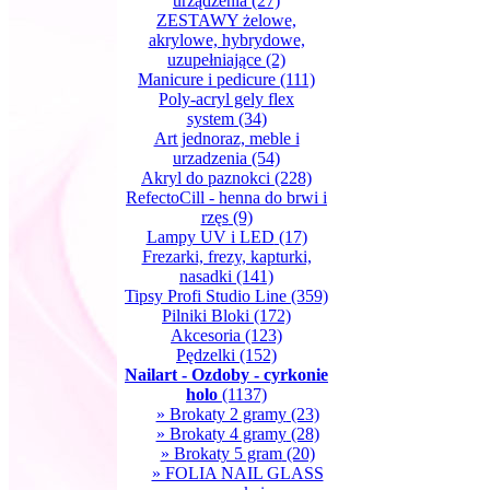
urządzenia
(27)
ZESTAWY żelowe,
akrylowe, hybrydowe,
uzupełniające
(2)
Manicure i pedicure
(111)
Poly-acryl gely flex
system
(34)
Art jednoraz, meble i
urzadzenia
(54)
Akryl do paznokci
(228)
RefectoCill - henna do brwi i
rzęs
(9)
Lampy UV i LED
(17)
Frezarki, frezy, kapturki,
nasadki
(141)
Tipsy Profi Studio Line
(359)
Pilniki Bloki
(172)
Akcesoria
(123)
Pędzelki
(152)
Nailart - Ozdoby - cyrkonie
holo
(1137)
» Brokaty 2 gramy
(23)
» Brokaty 4 gramy
(28)
» Brokaty 5 gram
(20)
» FOLIA NAIL GLASS