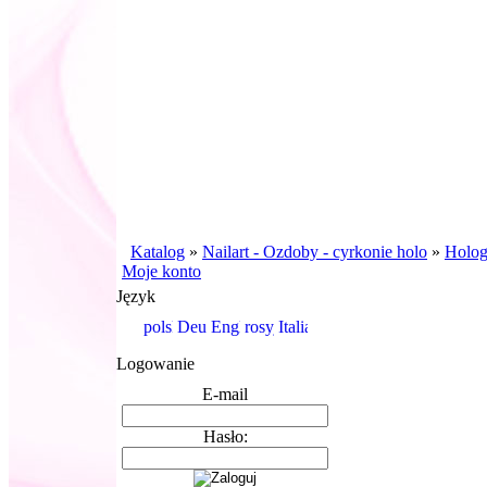
Katalog
»
Nailart - Ozdoby - cyrkonie holo
»
Holo
Moje konto
Język
Logowanie
E-mail
Hasło: