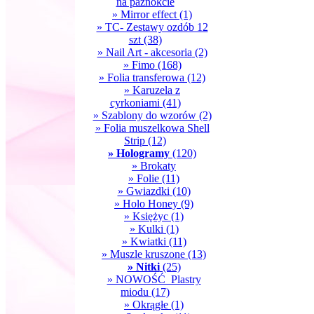
na paznokcie
» Mirror effect
(1)
» TC- Zestawy ozdób 12
szt
(38)
» Nail Art - akcesoria
(2)
» Fimo
(168)
» Folia transferowa
(12)
» Karuzela z
cyrkoniami
(41)
» Szablony do wzorów
(2)
» Folia muszelkowa Shell
Strip
(12)
» Hologramy
(120)
» Brokaty
» Folie
(11)
» Gwiazdki
(10)
» Holo Honey
(9)
» Księżyc
(1)
» Kulki
(1)
» Kwiatki
(11)
» Muszle kruszone
(13)
» Nitki
(25)
» NOWOŚĆ_Plastry
miodu
(17)
» Okrągłe
(1)