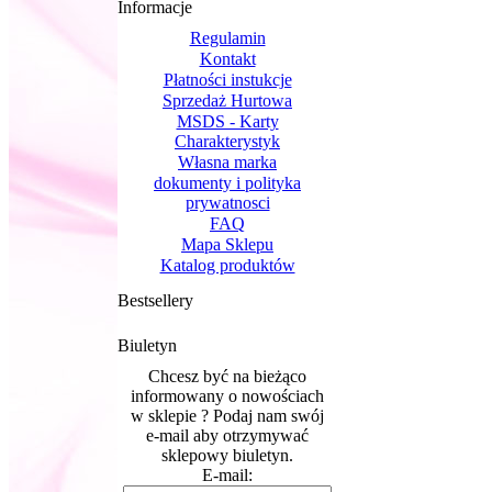
Informacje
Regulamin
Kontakt
Płatności instukcje
Sprzedaż Hurtowa
MSDS - Karty
Charakterystyk
Własna marka
dokumenty i polityka
prywatnosci
FAQ
Mapa Sklepu
Katalog produktów
Bestsellery
Biuletyn
Chcesz być na bieżąco
informowany o nowościach
w sklepie ? Podaj nam swój
e-mail aby otrzymywać
sklepowy biuletyn.
E-mail: