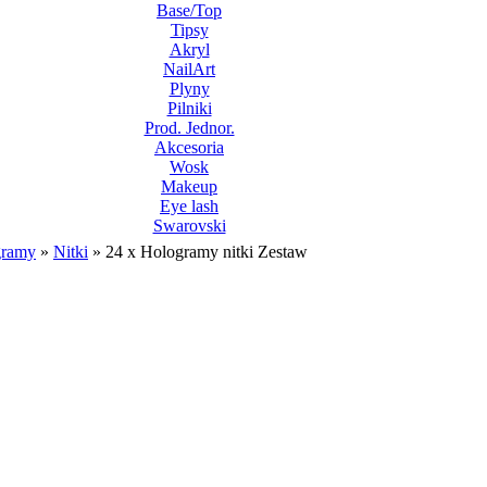
Base/Top
Tipsy
Akryl
NailArt
Plyny
Pilniki
Prod. Jednor.
Akcesoria
Wosk
Makeup
Eye lash
Swarovski
gramy
»
Nitki
»
24 x Hologramy nitki Zestaw