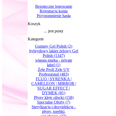
Bezpieczne logowanie
Rejestracja konta
Przypomnienie hasła
Koszyk
... jest pusty
Kategorie
Gummy Gel Polish
(2)
hybrydowy lakier żelowy Gel
Polish
(1347)
własna marka - private
label
(1)
Żele Profi Zele UV
Professional
(483)
FLUO | SYRENKA |
CAMELEON | MIRROR |
SUGAR EFFECT |
DYMEK
(81)
Płyny kleje oliwki
(158)
Specjalne Oferty
(7)
Sterylizacja i dezynfekcja -
płyny, torebki,