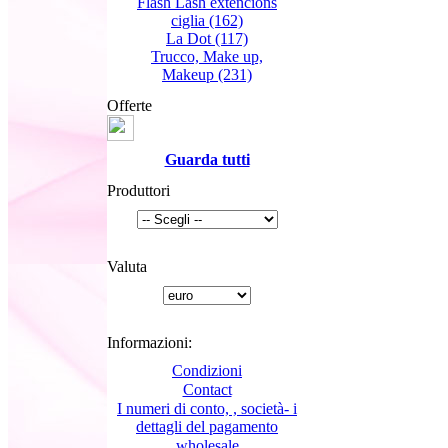
Flash Lash extencions
ciglia
(162)
La Dot
(117)
Trucco, Make up,
Makeup
(231)
Offerte
Guarda tutti
Produttori
Valuta
Informazioni:
Condizioni
Contact
I numeri di conto, , società- i
dettagli del pagamento
wholesale