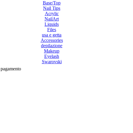
Base/Top
Nail Tips
Acrylic
NailArt
Liquids
Files
usa e getta
Accessories
depilazione
Makeup
Eyelash
Swarovski
el pagamento