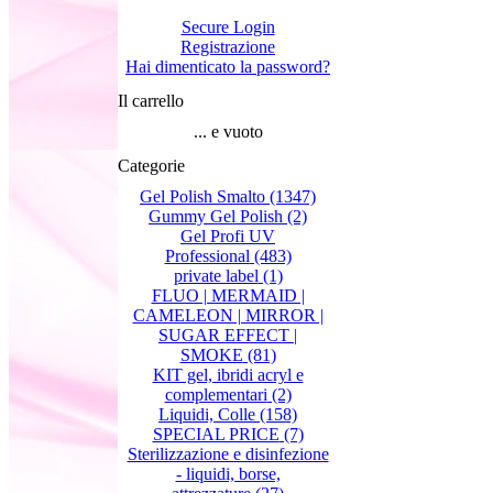
Secure Login
Registrazione
Hai dimenticato la password?
Il carrello
... e vuoto
Categorie
Gel Polish Smalto
(1347)
Gummy Gel Polish
(2)
Gel Profi UV
Professional
(483)
private label
(1)
FLUO | MERMAID |
CAMELEON | MIRROR |
SUGAR EFFECT |
SMOKE
(81)
KIT gel, ibridi acryl e
complementari
(2)
Liquidi, Colle
(158)
SPECIAL PRICE
(7)
Sterilizzazione e disinfezione
- liquidi, borse,