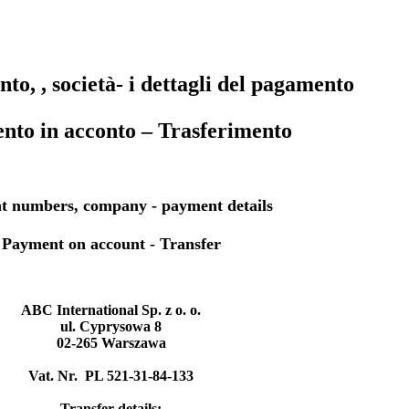
onto,
, società-
i dettagli del pagamento
nto in acconto
– Trasferimento
t numbers, company - payment details
Payment on account - Transfer
ABC International Sp. z o. o.
ul. Cyprysowa 8
02-265 Warszawa
Vat. Nr. PL 521-31-84-133
Transfer details: