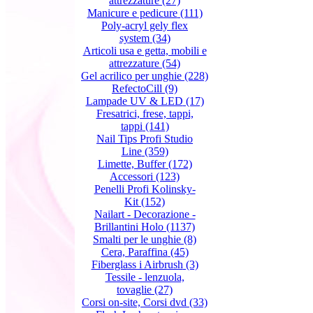
attrezzature
(27)
Manicure e pedicure
(111)
Poly-acryl gely flex
system
(34)
Articoli usa e getta, mobili e
attrezzature
(54)
Gel acrilico per unghie
(228)
RefectoCill
(9)
Lampade UV & LED
(17)
Fresatrici, frese, tappi,
tappi
(141)
Nail Tips Profi Studio
Line
(359)
Limette, Buffer
(172)
Accessori
(123)
Penelli Profi Kolinsky-
Kit
(152)
Nailart - Decorazione -
Brillantini Holo
(1137)
Smalti per le unghie
(8)
Cera, Paraffina
(45)
Fiberglass i Airbrush
(3)
Tessile - lenzuola,
tovaglie
(27)
Corsi on-site, Corsi dvd
(33)