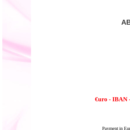
AB
€uro - IBAN 
Payment in E