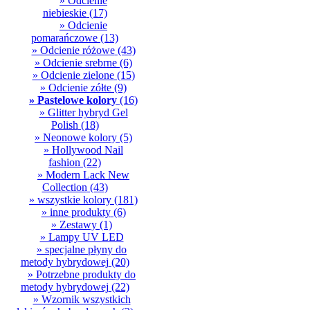
» Odcienie
niebieskie
(17)
» Odcienie
pomarańczowe
(13)
» Odcienie różowe
(43)
» Odcienie srebrne
(6)
» Odcienie zielone
(15)
» Odcienie zółte
(9)
» Pastelowe kolory
(16)
» Glitter hybryd Gel
Polish
(18)
» Neonowe kolory
(5)
» Hollywood Nail
fashion
(22)
» Modern Lack New
Collection
(43)
» wszystkie kolory
(181)
» inne produkty
(6)
» Zestawy
(1)
» Lampy UV LED
» specjalne płyny do
metody hybrydowej
(20)
» Potrzebne produkty do
metody hybrydowej
(22)
» Wzornik wszystkich