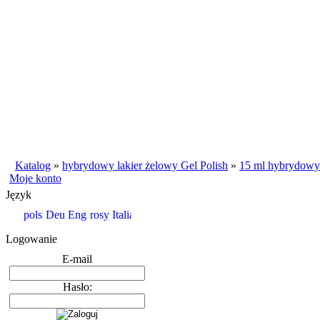
Katalog
»
hybrydowy lakier żelowy Gel Polish
»
15 ml hybrydowy 
Moje konto
Język
Logowanie
E-mail
Hasło: