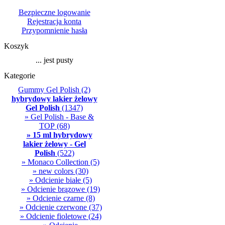
Bezpieczne logowanie
Rejestracja konta
Przypomnienie hasła
Koszyk
... jest pusty
Kategorie
Gummy Gel Polish
(2)
hybrydowy lakier żelowy
Gel Polish
(1347)
» Gel Polish - Base &
TOP
(68)
» 15 ml hybrydowy
lakier żelowy - Gel
Polish
(522)
» Monaco Collection
(5)
» new colors
(30)
» Odcienie białe
(5)
» Odcienie brązowe
(19)
» Odcienie czarne
(8)
» Odcienie czerwone
(37)
» Odcienie fioletowe
(24)