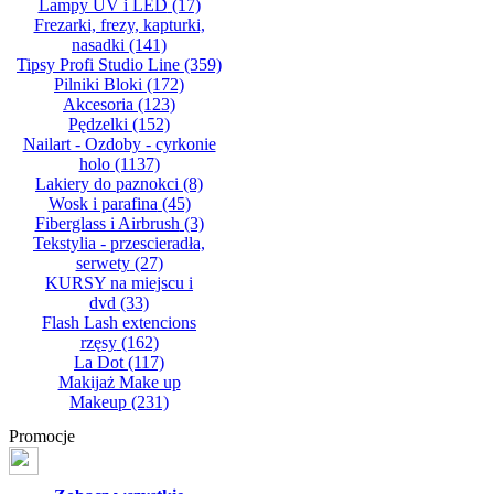
Lampy UV i LED
(17)
Frezarki, frezy, kapturki,
nasadki
(141)
Tipsy Profi Studio Line
(359)
Pilniki Bloki
(172)
Akcesoria
(123)
Pędzelki
(152)
Nailart - Ozdoby - cyrkonie
holo
(1137)
Lakiery do paznokci
(8)
Wosk i parafina
(45)
Fiberglass i Airbrush
(3)
Tekstylia - przescieradła,
serwety
(27)
KURSY na miejscu i
dvd
(33)
Flash Lash extencions
rzęsy
(162)
La Dot
(117)
Makijaż Make up
Makeup
(231)
Promocje