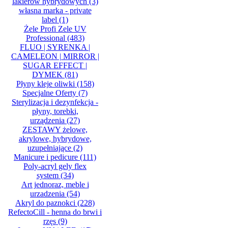
lakierów hybrydowych
(3)
własna marka - private
label
(1)
Żele Profi Zele UV
Professional
(483)
FLUO | SYRENKA |
CAMELEON | MIRROR |
SUGAR EFFECT |
DYMEK
(81)
Płyny kleje oliwki
(158)
Specjalne Oferty
(7)
Sterylizacja i dezynfekcja -
płyny, torebki,
urządzenia
(27)
ZESTAWY żelowe,
akrylowe, hybrydowe,
uzupełniające
(2)
Manicure i pedicure
(111)
Poly-acryl gely flex
system
(34)
Art jednoraz, meble i
urzadzenia
(54)
Akryl do paznokci
(228)
RefectoCill - henna do brwi i
rzęs
(9)