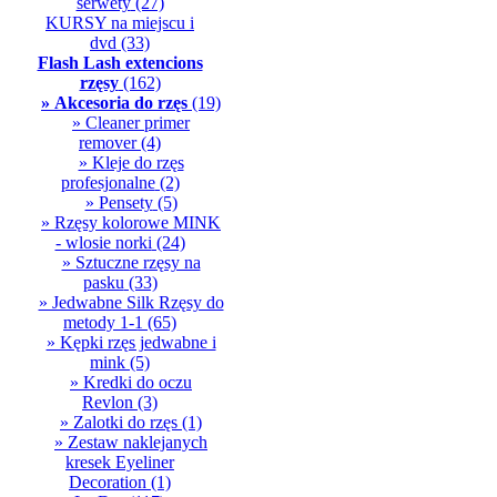
serwety
(27)
KURSY na miejscu i
dvd
(33)
Flash Lash extencions
rzęsy
(162)
» Akcesoria do rzęs
(19)
» Cleaner primer
remover
(4)
» Kleje do rzęs
profesjonalne
(2)
» Pensety
(5)
» Rzęsy kolorowe MINK
- wlosie norki
(24)
» Sztuczne rzęsy na
pasku
(33)
» Jedwabne Silk Rzęsy do
metody 1-1
(65)
» Kępki rzęs jedwabne i
mink
(5)
» Kredki do oczu
Revlon
(3)
» Zalotki do rzęs
(1)
» Zestaw naklejanych
kresek Eyeliner
Decoration
(1)