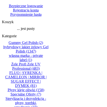
Bezpieczne logowanie
Rejestracja konta
Przypomnienie hasła
Koszyk
... jest pusty
Kategorie
Gummy Gel Polish
(2)
hybrydowy lakier żelowy Gel
Polish
(1347)
własna marka - private
label
(1)
Żele Profi Zele UV
Professional
(483)
FLUO | SYRENKA |
CAMELEON | MIRROR |
SUGAR EFFECT |
DYMEK
(81)
Płyny kleje oliwki
(158)
Specjalne Oferty
(7)
Sterylizacja i dezynfekcja -
płyny, torebki,