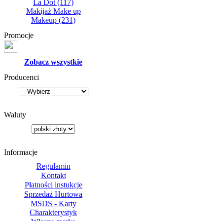
La Dot
(117)
Makijaż Make up
Makeup
(231)
Promocje
Zobacz wszystkie
Producenci
Waluty
Informacje
Regulamin
Kontakt
Płatności instukcje
Sprzedaż Hurtowa
MSDS - Karty
Charakterystyk