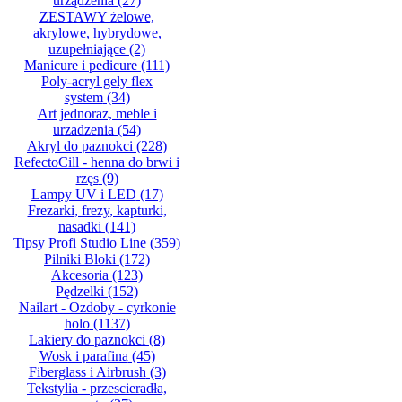
urządzenia
(27)
ZESTAWY żelowe,
akrylowe, hybrydowe,
uzupełniające
(2)
Manicure i pedicure
(111)
Poly-acryl gely flex
system
(34)
Art jednoraz, meble i
urzadzenia
(54)
Akryl do paznokci
(228)
RefectoCill - henna do brwi i
rzęs
(9)
Lampy UV i LED
(17)
Frezarki, frezy, kapturki,
nasadki
(141)
Tipsy Profi Studio Line
(359)
Pilniki Bloki
(172)
Akcesoria
(123)
Pędzelki
(152)
Nailart - Ozdoby - cyrkonie
holo
(1137)
Lakiery do paznokci
(8)
Wosk i parafina
(45)
Fiberglass i Airbrush
(3)
Tekstylia - przescieradła,