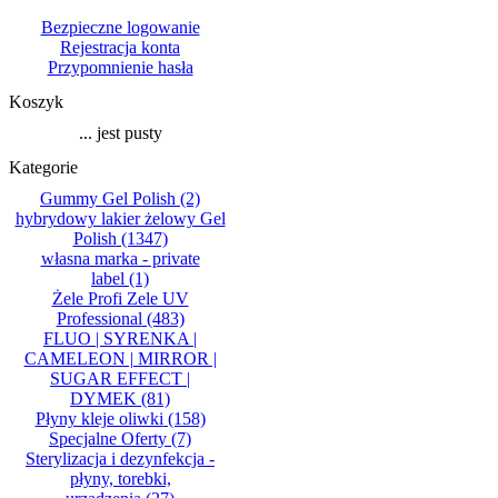
Bezpieczne logowanie
Rejestracja konta
Przypomnienie hasła
Koszyk
... jest pusty
Kategorie
Gummy Gel Polish
(2)
hybrydowy lakier żelowy Gel
Polish
(1347)
własna marka - private
label
(1)
Żele Profi Zele UV
Professional
(483)
FLUO | SYRENKA |
CAMELEON | MIRROR |
SUGAR EFFECT |
DYMEK
(81)
Płyny kleje oliwki
(158)
Specjalne Oferty
(7)
Sterylizacja i dezynfekcja -
płyny, torebki,