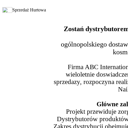
Sprzedaż Hurtowa
Zostań dystrybutorem
ogólnopolskiego dosta
kosm
Firma ABC Internation
wieloletnie doswiadcze
sprzedazy, rozpoczyna reali
Nai
Glówne zal
Projekt przewiduje zor
Dystrybutorów produktów 
Zakres dystrybucji obejmuj