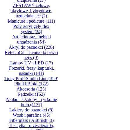
urządzenia
(27)
ZESTAWY żelowe,
akrylowe, hybrydowe,
uzupełniające
(2)
Manicure i pedicure
(111)
Poly-acryl gely flex
system
(34)
Art jednoraz, meble i
urzadzenia
(54)
Akryl do paznokci
(228)
RefectoCill - henna do brwi i
rzęs
(9)
Lampy UV i LED
(17)
Frezarki, frezy, kapturki,
nasadki
(141)
Tipsy Profi Studio Line
(359)
Pilniki Bloki
(172)
Akcesoria
(123)
Pędzelki
(152)
Nailart - Ozdoby - cyrkonie
holo
(1137)
Lakiery do paznokci
(8)
Wosk i parafina
(45)
Fiberglass i Airbrush
(3)
Tekstylia - przescieradła,