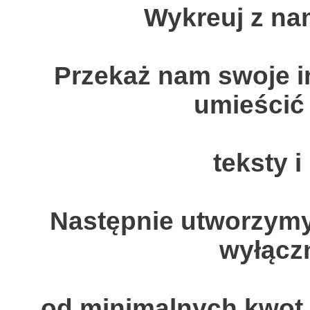
Wykreuj z na
Przekaż nam swoje i
umieścić 
teksty i
Następnie utworzym
wyłącz
od minimalnych kwot i