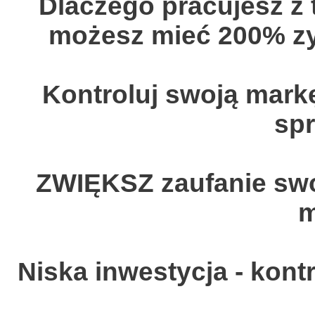
Dlaczego pracujesz z t
możesz mieć 200% zy
Kontroluj swoją markę
sp
ZWIĘKSZ zaufanie swoi
m
Niska inwestycja - kon