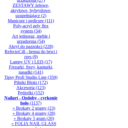
urządzenia
(27)
ZESTAWY żelowe,
akrylowe, hybrydowe,
uzupełniające
(2)
Manicure i pedicure
(111)
Poly-acryl gely flex
system
(34)
Art jednoraz, meble i
urzadzenia
(54)
Akryl do paznokci
(228)
RefectoCill - henna do brwi i
rzęs
(9)
Lampy UV i LED
(17)
Frezarki, frezy, kapturki,
nasadki
(141)
Tipsy Profi Studio Line
(359)
Pilniki Bloki
(172)
Akcesoria
(123)
Pędzelki
(152)
Nailart - Ozdoby - cyrkonie
holo
(1137)
» Brokaty 2 gramy
(23)
» Brokaty 4 gramy
(28)
» Brokaty 5 gram
(20)
» FOLIA NAIL GLASS