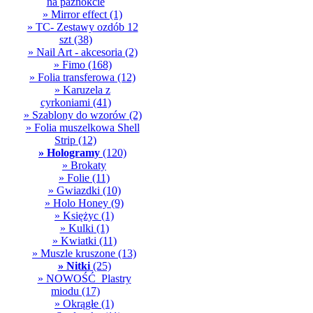
na paznokcie
» Mirror effect
(1)
» TC- Zestawy ozdób 12
szt
(38)
» Nail Art - akcesoria
(2)
» Fimo
(168)
» Folia transferowa
(12)
» Karuzela z
cyrkoniami
(41)
» Szablony do wzorów
(2)
» Folia muszelkowa Shell
Strip
(12)
» Hologramy
(120)
» Brokaty
» Folie
(11)
» Gwiazdki
(10)
» Holo Honey
(9)
» Księżyc
(1)
» Kulki
(1)
» Kwiatki
(11)
» Muszle kruszone
(13)
» Nitki
(25)
» NOWOŚĆ_Plastry
miodu
(17)
» Okrągłe
(1)