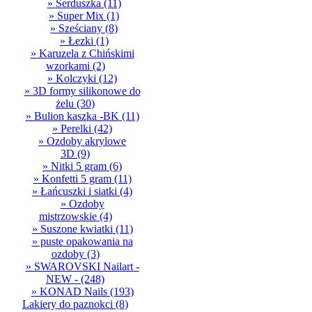
» Serduszka
(11)
» Super Mix
(1)
» Sześciany
(8)
» Łezki
(1)
» Karuzela z Chińskimi
wzorkami
(2)
» Kolczyki
(12)
» 3D formy silikonowe do
żelu
(30)
» Bulion kaszka -BK
(11)
» Perelki
(42)
» Ozdoby akrylowe
3D
(9)
» Nitki 5 gram
(6)
» Konfetti 5 gram
(11)
» Łańcuszki i siatki
(4)
» Ozdoby
mistrzowskie
(4)
» Suszone kwiatki
(11)
» puste opakowania na
ozdoby
(3)
» SWAROVSKI Nailart -
NEW -
(248)
» KONAD Nails
(193)
Lakiery do paznokci
(8)