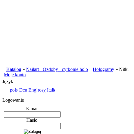
Katalog
»
Nailart - Ozdoby - cyrkonie holo
»
Hologramy
»
Nitki
Moje konto
Język
Logowanie
E-mail
Hasło: