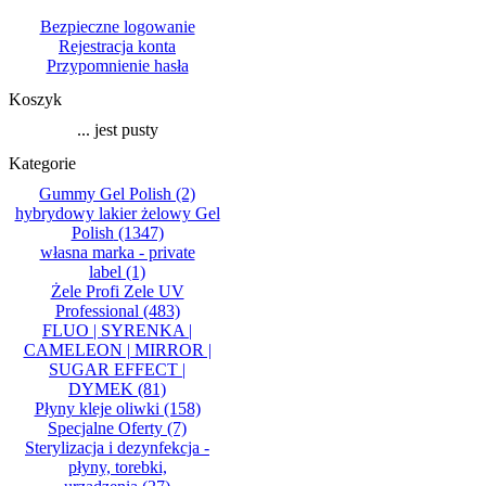
Bezpieczne logowanie
Rejestracja konta
Przypomnienie hasła
Koszyk
... jest pusty
Kategorie
Gummy Gel Polish
(2)
hybrydowy lakier żelowy Gel
Polish
(1347)
własna marka - private
label
(1)
Żele Profi Zele UV
Professional
(483)
FLUO | SYRENKA |
CAMELEON | MIRROR |
SUGAR EFFECT |
DYMEK
(81)
Płyny kleje oliwki
(158)
Specjalne Oferty
(7)
Sterylizacja i dezynfekcja -
płyny, torebki,