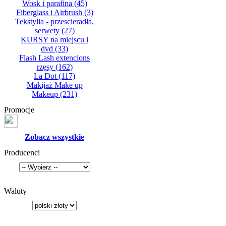
Wosk i parafina
(45)
Fiberglass i Airbrush
(3)
Tekstylia - przescieradła,
serwety
(27)
KURSY na miejscu i
dvd
(33)
Flash Lash extencions
rzęsy
(162)
La Dot
(117)
Makijaż Make up
Makeup
(231)
Promocje
Zobacz wszystkie
Producenci
Waluty