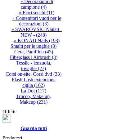
» Decorazioni di
campione
(4)
» Fiori secchi
(11)
» Contenitori vuoti per le
decorazioni
(3)
» SWAROVSKI Nailart -
NEW -
(248)
» KONAD Nails
(193)
Smalti per le unghie
(8)
Cera, Paraffina
(45)
Fiberglass i Airbrush
(3)
Tessile - lenzuola,
tovaglie
(27)
Corsi on-site, Corsi dvd
(33)
Flash Lash extencions
ciglia
(162)
La Dot
(117)
Trucco, Make up,
Makeup
(231)
Offerte
Guarda tutti
Produttori