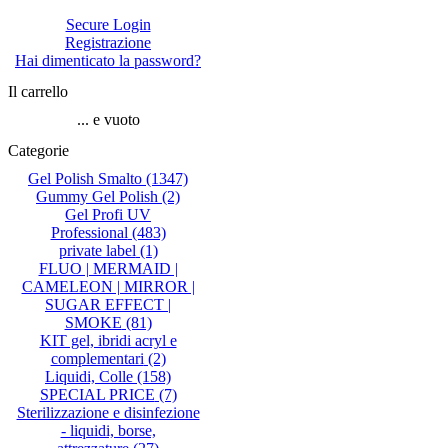
Secure Login
Registrazione
Hai dimenticato la password?
Il carrello
... e vuoto
Categorie
Gel Polish Smalto
(1347)
Gummy Gel Polish
(2)
Gel Profi UV
Professional
(483)
private label
(1)
FLUO | MERMAID |
CAMELEON | MIRROR |
SUGAR EFFECT |
SMOKE
(81)
KIT gel, ibridi acryl e
complementari
(2)
Liquidi, Colle
(158)
SPECIAL PRICE
(7)
Sterilizzazione e disinfezione
- liquidi, borse,