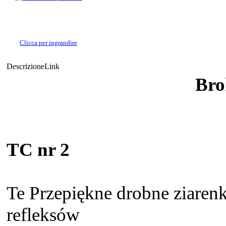
Clicca per ingrandire
Descrizione
Link
Bro
TC nr 2
Te Przepiękne drobne ziarenk
refleksów