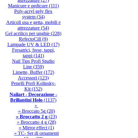
attrezzature
(27)
Manicure e pedicure
(111)
Poly-acryl gely flex
system
(34)
Articoli usa e getta, mobili e
attrezzature
(54)
Gel acrilico per unghie
(228)
RefectoCill
(9)
Lampade UV & LED
(17)
Fresatrici, frese, tappi,
tappi
(141)
Nail Tips Profi Studio
Line
(359)
Limette, Buffer
(172)
Accessori
(123)
Penelli Profi Kolinsky-
Kit
(152)
Nailart - Decorazione -
Brillantini Holo
(1137)
»
» Broccato 5g
(20)
» Broccatto 2 g
(23)
» Broccatto 4 g
(28)
» Mirror effect
(1)
» TC- Set di ornamenti