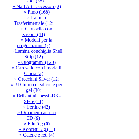
12pc.
(38)
» Nail Art - accessori
(2)
» Fimo
(168)
» Lamina
Trasferimentale
(12)
» Carosello con
zirconi
(41)
» Modelli per la
progettazione
(2)
» Lamina conchiglia Shell
Strip
(12)
» Ologrammi
(120)
» Carosello con i modelli
Cinesi
(2)
» Orecchini Silver
(12)
» 3D forma di silicone per
gel
(30)
» Brillantini spessi -BK-
Sfere
(11)
» Perline
(42)
» Ornamenti acrilici
3D
(9)
» Filo 5 g
(6)
» Konfetti 5 g
(11)
» Catene e reti
(4)