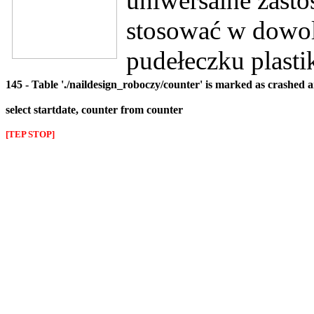
uniwersalne zasto
stosować w dowol
pudełeczku plasti
145 - Table './naildesign_roboczy/counter' is marked as crashed 
select startdate, counter from counter
[TEP STOP]