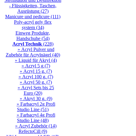
Sterilisation und Desinfektion
- Flüssigkeiten, Taschen,
Ausrüstung
(27)
Manicure und pedicure
(111)
Poly-acryl gely flex
system
(34)
Einweg Produkte,
Handschuhe
(54)
Acryl Technik
(228)
» Acryl Pulver und
Zubehör für Acrylnägel
(40)
» Liquid für Akryl
(4)
» Acryl 5 g
(7)
» Acryl 15 g.
(7)
» Acryl 100 g.
(7)
» Acryl 50 g.
(7)
» Acryl Sets bis 25
Euro
(20)
» Akryl 30 g.
(9)
» Farbacryl 2g Profi
Studio Line
(51)
» Farbacryl 4g Profi
Studio Line
(48)
» Acryl Zubehör
(14)
RefectoCill
(9)