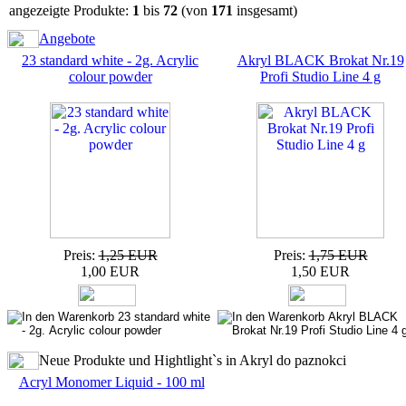
angezeigte Produkte:
1
bis
72
(von
171
insgesamt)
Angebote
23 standard white - 2g. Acrylic
Akryl BLACK Brokat Nr.19
colour powder
Profi Studio Line 4 g
Preis:
1,25 EUR
Preis:
1,75 EUR
1,00 EUR
1,50 EUR
Neue Produkte und Hightlight`s in Akryl do paznokci
Acryl Monomer Liquid - 100 ml