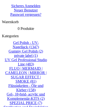
Sicheres Anmelden
Neuer Benutzer
Passwort vergessen?
Warenkorb
0 Produkte
Kategorien
Gel Polish - UV-
Nagellack
(1347)
Gummy Gel Polish
(2)
private label
(1)
UV Gel Professional Studio
Line
(483)
FLUO | MERMAID |
CAMELEON | MIRROR |
SUGAR EFFECT |
SMOKE
(81)
Flüssigkeiten - Öle und
Kleber
(158)
Gel-, Hybrid- acrylic und
Komplementär-KITS
(2)
SPEZIAL PRICE
(7)