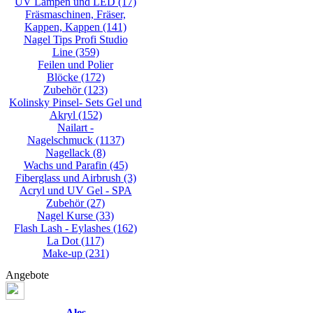
UV Lampen und LED
(17)
Fräsmaschinen, Fräser,
Kappen, Kappen
(141)
Nagel Tips Profi Studio
Line
(359)
Feilen und Polier
Blöcke
(172)
Zubehör
(123)
Kolinsky Pinsel- Sets Gel und
Akryl
(152)
Nailart -
Nagelschmuck
(1137)
Nagellack
(8)
Wachs und Parafin
(45)
Fiberglass und Airbrush
(3)
Acryl und UV Gel - SPA
Zubehör
(27)
Nagel Kurse
(33)
Flash Lash - Eylashes
(162)
La Dot
(117)
Make-up
(231)
Angebote
Ales